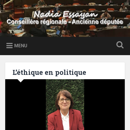
Accéder
au
Recherche
contenu
principal
Nadia Essayan
Conseillère régionale – Ancienne députée
MENU
L’éthique en politique