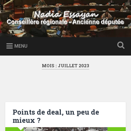
Accéder
au
Recherche
contenu
principal
Nadia Essayan
Conseillère régionale – Ancienne députée
MENU
MOIS :
JUILLET 2023
Points de deal, un peu de
mieux ?