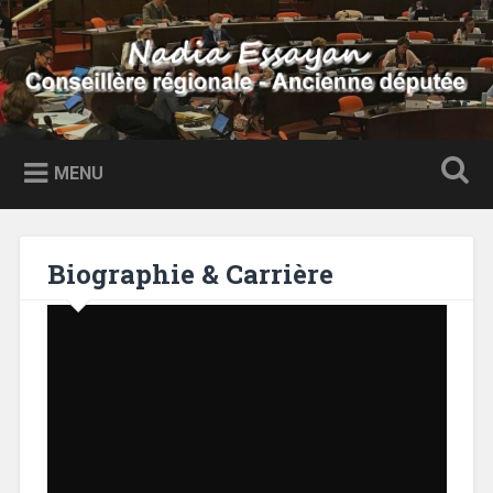
Accéder
au
Recherche
contenu
principal
Nadia Essayan
Conseillère régionale – Ancienne députée
MENU
Biographie & Carrière