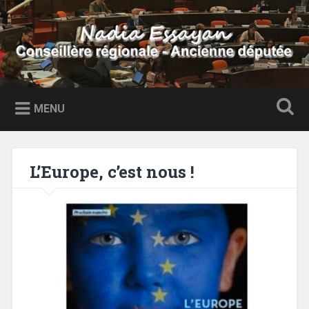
Accéder
au
Recherche
contenu
principal
Nadia Essayan
Conseillère régionale – Ancienne députée
MENU
L’Europe, c’est nous !