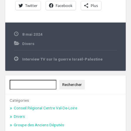
Twitter
Facebook
Plus
8 mai 2024
Divers
Navigation
Interview TV sur la guerre Israël-Palestine
de
l’article
Rechercher
Rechercher
Catégories
Conseil Régional Centre Val-De-Loire
Divers
Groupe des Anciens Députés