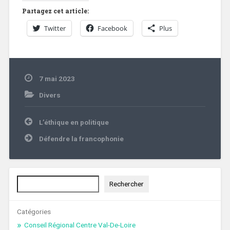
Partagez cet article:
Twitter
Facebook
Plus
7 mai 2023
Divers
Navigation
L’éthique en politique
de
l’article
Défendre la francophonie
Rechercher
Rechercher
Catégories
Conseil Régional Centre Val-De-Loire