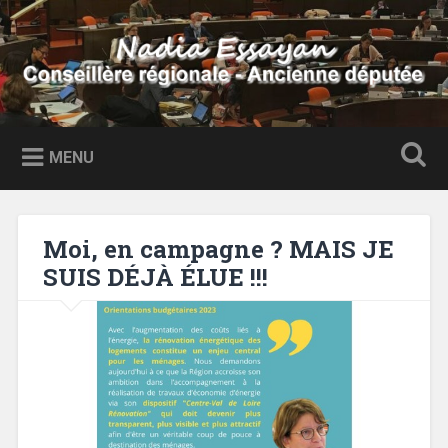
Accéder
au
Recherche
contenu
principal
Nadia Essayan
Conseillère régionale – Ancienne députée
MENU
Moi, en campagne ? MAIS JE
SUIS DÉJÀ ÉLUE !!!