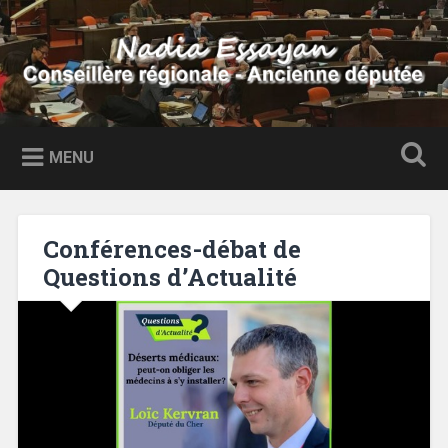
Accéder
au
Recherche
contenu
principal
Nadia Essayan
Conseillère régionale – Ancienne députée
MENU
Conférences-débat de
Questions d’Actualité