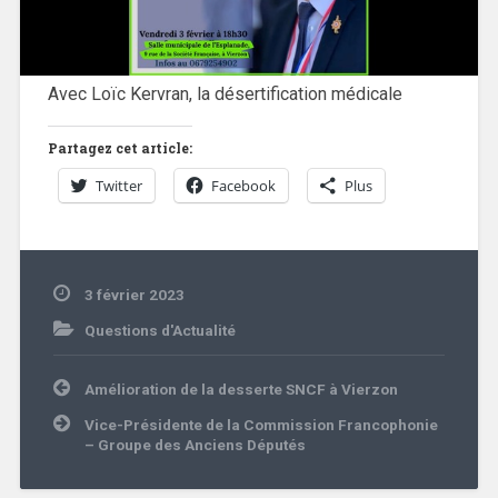
Avec Loïc Kervran, la désertification médicale
Partagez cet article:
Twitter
Facebook
Plus
3 février 2023
Questions d'Actualité
Navigation
Amélioration de la desserte SNCF à Vierzon
de
l’article
Vice-Présidente de la Commission Francophonie
– Groupe des Anciens Députés