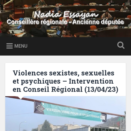
Accéder
au
Recherche
contenu
principal
Nadia Essayan
Conseillère régionale – Ancienne députée
MENU
Violences sexistes, sexuelles
et psychiques – Intervention
en Conseil Régional (13/04/23)