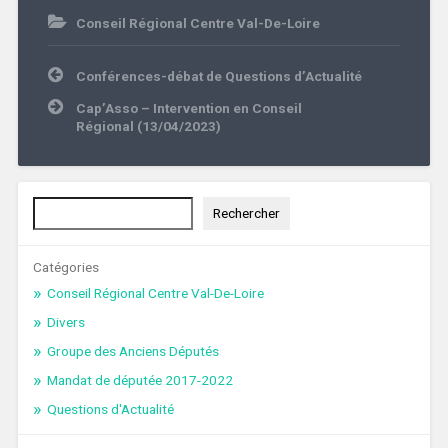
Conseil Régional Centre Val-De-Loire
Navigation
Conférences-débat de Questions d’Actualité
de
l’article
Cap’Asso – Intervention en Conseil
Régional (13/04/2023)
Rechercher
Rechercher
Catégories
Conseil Régional Centre Val-De-Loire
Divers
Groupe des Anciens Députés
Mandat de députée 2017-2022
Questions d'Actualité